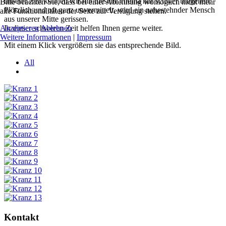
unserer Zeit können wir mit diesem Thema nur schwer umgehen.
Bitte beachten Sie, dass bei einer Ablehnung womöglich nicht mehr
Plötzlich und oft ganz unvermittelt, wird ein nahestehnder Mensch
alle Funktionalitäten der Seite zur Verfügung stehen.
aus unserer Mitte gerissen.
In dieser schweren Zeit helfen Ihnen gerne weiter.
Akzeptieren
Ablehnen
Weitere Informationen
|
Impressum
Mit einem Klick vergrößern sie das entsprechende Bild.
All
Kontakt