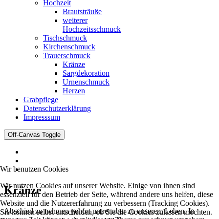
Hochzeit
Brautsträuße
weiterer
Hochzeitsschmuck
Tischschmuck
Kirchenschmuck
Trauerschmuck
Kränze
Sargdekoration
Urnenschmuck
Herzen
Grabpflege
Datenschutzerklärung
Impresssum
Off-Canvas Toggle
Wir benutzen Cookies
Wir nutzen Cookies auf unserer Website. Einige von ihnen sind
Kränze
essenziell für den Betrieb der Seite, während andere uns helfen, diese
Website und die Nutzererfahrung zu verbessern (Tracking Cookies).
Abschied zu nehmen gehört untrennbar zu unserem Leben. In
Sie können selbst entscheiden, ob Sie die Cookies zulassen möchten.